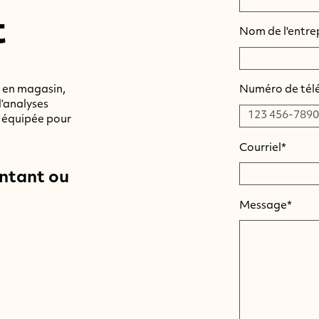
t
Nom de l'entre
 en magasin,
Numéro de tél
’analyses
t équipée pour
Courriel*
entant ou
Message*